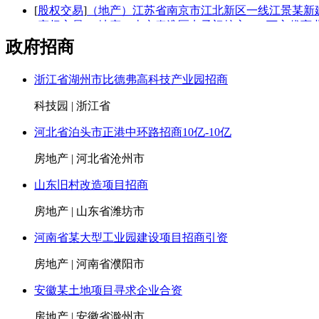
[
股权交易
]
（地产）江苏省南京市江北新区一线江景某新
[
产权交易
]
（地产）南京秦淮区卡子门核心2.55万方优商
[
产权交易
]
（地产）江苏省南京市河西CBD在售全新“地
政府招商
[
产权交易
]
（地产）重庆市巴南区245套公寓（整栋）430
浙江省湖州市比德弗高科技产业园招商
[
产权交易
]
（地产）重庆渝北区某特大型楼盘剩余62套沿
04
科技园 | 浙江省
[
产权交易
]
（地产）重庆市渝北区1.95万商业（带租金）50
[
股权交易
]
（地产）江苏省苏州市同里镇某特种砂浆生产
河北省泊头市正港中环路招商10亿-10亿
01
[
股权交易
]
（地产）陕西省西安市某地标甲级写字楼项目2
房地产 | 河北省沧州市
24
山东旧村改造项目招商
[
股权交易
]
（地产）江苏省昆山市某五星级酒店低价1.75
[
股权交易
]
（地产）北京市海定区稀缺4200平米独栋写字楼
房地产 | 山东省潍坊市
[
股权交易
]
（地产）上海市普陀区某5A级甲级写字楼10
河南省某大型工业园建设项目招商引资
01
[
股权交易
]
（地产）上海市陆家嘴金融城某地标性写字楼4
房地产 | 河南省濮阳市
11
安徽某土地项目寻求企业合资
房地产 | 安徽省滁州市