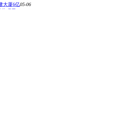
建大厦6亿
05-06
业街项目（
04-19
标性独栋办
04-19
0元/平米整
04-04
街商铺单价
04-
00元/平
04-02
厂（含资质
04-
0亿整体转
03-
亿整体转让
03-21
2.4亿整
03-02
亿整体转让（
03-
0亿整体转
02-