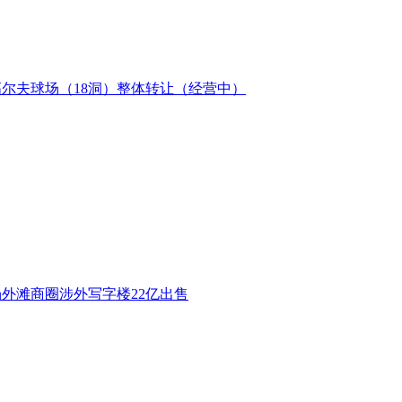
尔夫球场（18洞）整体转让（经营中）
外滩商圈涉外写字楼22亿出售