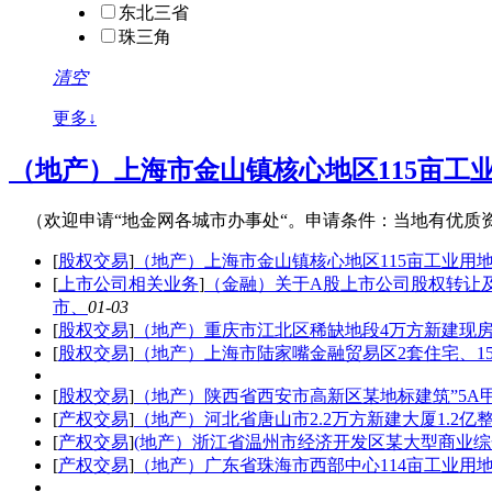
东北三省
珠三角
清空
更多↓
（地产）上海市金山镇核心地区115亩工业
（欢迎申请“地金网各城市办事处“。申请条件：当地有优质
[
股权交易
]
（地产）上海市金山镇核心地区115亩工业用地1
[
上市公司相关业务
]
（金融）关于A股上市公司股权转让
市、
01-03
[
股权交易
]
（地产）重庆市江北区稀缺地段4万方新建现
[
股权交易
]
（地产）上海市陆家嘴金融贸易区2套住宅、15
[
股权交易
]
（地产）陕西省西安市高新区某地标建筑”5A
[
产权交易
]
（地产）河北省唐山市2.2万方新建大厦1.2亿
[
产权交易
]
(地产）浙江省温州市经济开发区某大型商业
[
产权交易
]
（地产）广东省珠海市西部中心114亩工业用地3