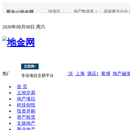
找项目
地产数据库 +
高级事业合伙
紫金@地金网
2026年08月08日 周六
互联网+
热门搜索：
酒店
8亿
写字楼
北京
上海
酒店1
黄埔
地产融
专业项目交易平台
首 页
土地交易
地产项目
科技创投
投资并购
资产租赁
文旅地产
商业地产