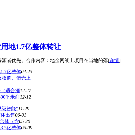
用地1.7亿整体转让
资源者优先。合作内容：地金网线上项目在当地的落[
详情
]
.7亿整体
04-23
及收购、借壳上
房（适合酒
12-27
00平米商
12-12
甲级智能“
11-29
整体出售
06-01
综合体（含
05-20
.5亿整体
05-09